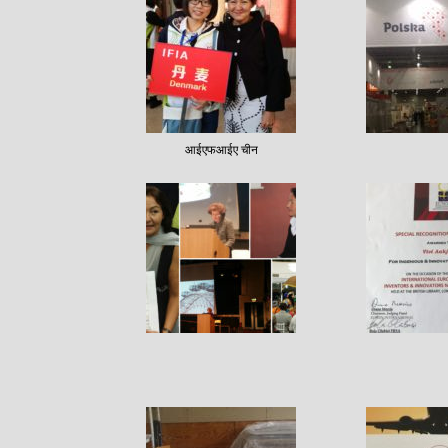
आईएफआईए चीन